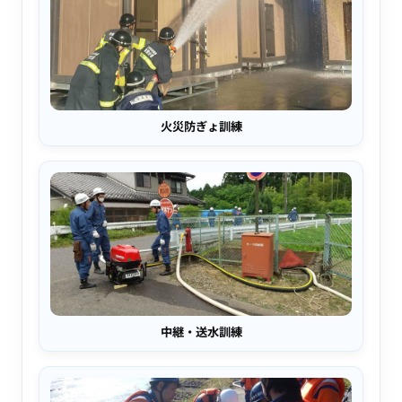
火災防ぎょ訓練
中継・送水訓練