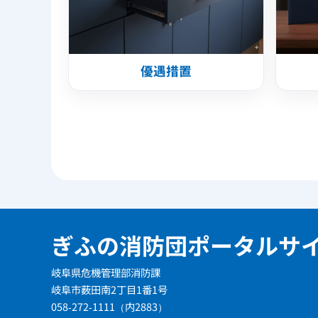
優遇措置
ぎふの消防団ポータルサ
岐阜県危機管理部消防課
岐阜市薮田南2丁目1番1号
058-272-1111（内2883）