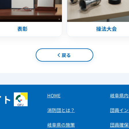
表彰
操法大会
戻る
HOME
岐阜県内
イト
消防団とは？
団員イン
岐阜県の施策
団員確保