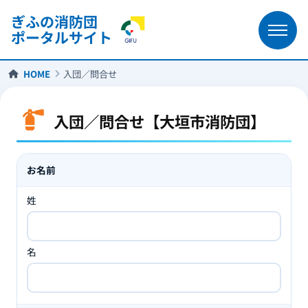
ぎふの消防団
ポータルサイト
HOME
入団／問合せ
入団／問合せ【大垣市消防団】
お名前
姓
名