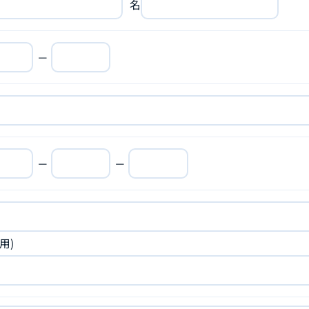
名
－
－
－
用)