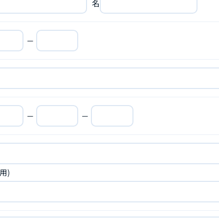
名
－
－
－
用)