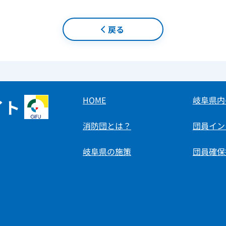
戻る
HOME
岐阜県内
イト
消防団とは？
団員イン
岐阜県の施策
団員確保