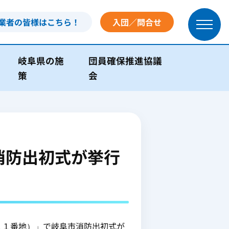
業者の皆様はこちら！
入団／問合せ
岐阜県の施
団員確保推進協議
策
会
消防出初式が挙行
１番地）」で岐阜市消防出初式が